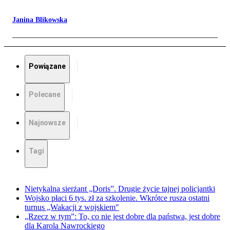
Janina Blikowska
Powiązane
Polecane
Najnowsze
Tagi
Nietykalna sierżant „Doris”. Drugie życie tajnej policjantki
Wojsko płaci 6 tys. zł za szkolenie. Wkrótce rusza ostatni
turnus „Wakacji z wojskiem"
„Rzecz w tym”: To, co nie jest dobre dla państwa, jest dobre
dla Karola Nawrockiego