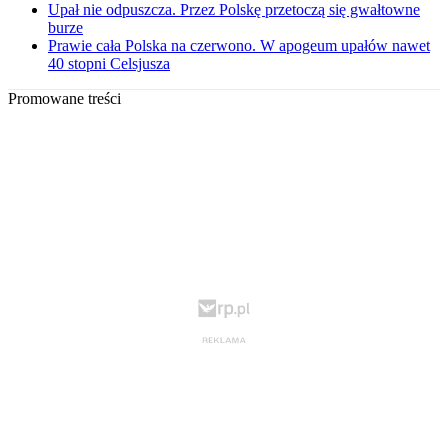
Upał nie odpuszcza. Przez Polskę przetoczą się gwałtowne
burze
Prawie cała Polska na czerwono. W apogeum upałów nawet
40 stopni Celsjusza
Promowane treści