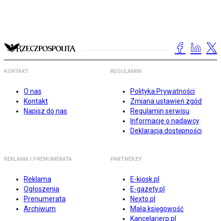
KONTAKT
REGULAMIN
O nas
Polityka Prywatności
Kontakt
Zmiana ustawień zgód
Napisz do nas
Regulamin serwisu
Informacje o nadawcy
Deklaracja dostępności
REKLAMA I PRENUMERATA
PARTNERZY
Reklama
E-kiosk.pl
Ogłoszenia
E-gazety.pl
Prenumerata
Nexto.pl
Archiwum
Mała księgowość
Kancelarierp.pl