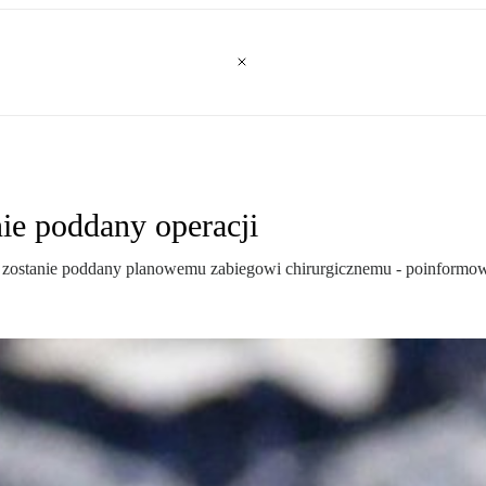
nie poddany operacji
zie zostanie poddany planowemu zabiegowi chirurgicznemu - poinformo