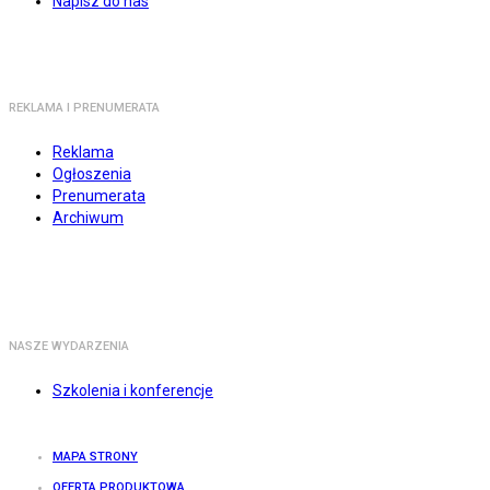
Napisz do nas
REKLAMA I PRENUMERATA
Reklama
Ogłoszenia
Prenumerata
Archiwum
NASZE WYDARZENIA
Szkolenia i konferencje
MAPA STRONY
OFERTA PRODUKTOWA