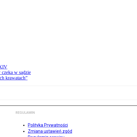
 XIV
w czeka w sądzie
ich krawatach”
REGULAMIN
Polityka Prywatności
Zmiana ustawień zgód