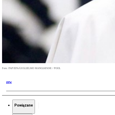
Foto: PAP/EPA/GUGLIELMO MANGIAPANE / POOL
zew
Powiązane