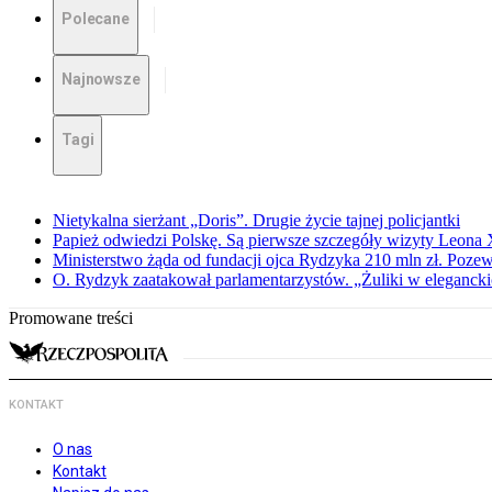
Polecane
Najnowsze
Tagi
Nietykalna sierżant „Doris”. Drugie życie tajnej policjantki
Papież odwiedzi Polskę. Są pierwsze szczegóły wizyty Leona
Ministerstwo żąda od fundacji ojca Rydzyka 210 mln zł. Poze
O. Rydzyk zaatakował parlamentarzystów. „Żuliki w eleganck
Promowane treści
KONTAKT
O nas
Kontakt