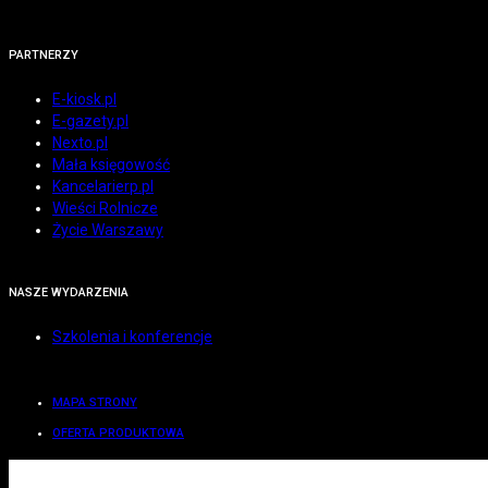
PARTNERZY
E-kiosk.pl
E-gazety.pl
Nexto.pl
Mała księgowość
Kancelarierp.pl
Wieści Rolnicze
Życie Warszawy
NASZE WYDARZENIA
Szkolenia i konferencje
MAPA STRONY
OFERTA PRODUKTOWA