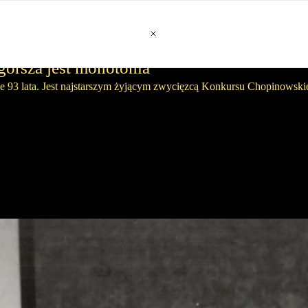
gorsza jest monotonia
 93 lata. Jest najstarszym żyjącym zwycięzcą Konkursu Chopinowskie