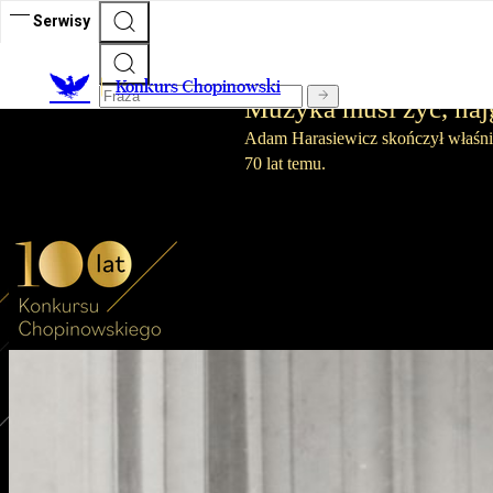
Serwisy
Konkurs Chopinowski 2025
Konkurs Chopinowski
Muzyka musi żyć, naj
Adam Harasiewicz skończył właśnie
70 lat temu.
Publikacja:
30.06.2025 13:34