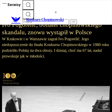
Serwisy
Konkurs Chopinowski 2025
Konkurs Chopinowski
Ivo Pogorelić, bohater chopinowskiego
skandalu, znowu wystąpił w Polsce
W Krakowie i w Warszawie zagrał Ivo Pogorelić. Jego
niedopuszczenie do finału Konkursu Chopinowskiego w 1980 roku
podzieliło Polskę na dwa obozy. I dzisiaj, choć ma 67 lat, nadal
prowokuje jak w młodości.
Publikacja:
13.05.2025 16:00