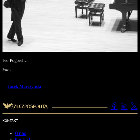
Ivo Pogorelić
Foto: .
Jacek Marczyński
KONTAKT
O nas
Kontakt