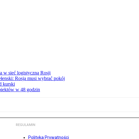
 w sieć logistyczną Rosji
ełenski: Rosja musi wybrać pokój
d kurski
obiektów w 48 godzin
REGULAMIN
Polityka Prywatności