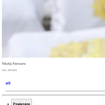
Nikołaj Patruszew
Foto: PAP/EPA
arb
Powiązane