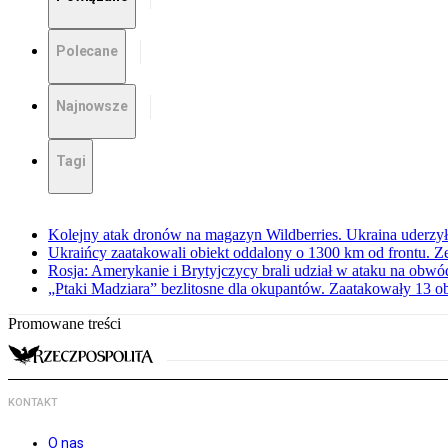
Polecane
Najnowsze
Tagi
Kolejny atak dronów na magazyn Wildberries. Ukraina uderzyła
Ukraińcy zaatakowali obiekt oddalony o 1300 km od frontu. Z
Rosja: Amerykanie i Brytyjczycy brali udział w ataku na obwó
„Ptaki Madziara” bezlitosne dla okupantów. Zaatakowały 13 
Promowane treści
KONTAKT
O nas