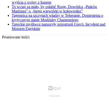
wyjścia z wojny z Iranem
To wciąż za mało, by osłabić Rosję. Dowódca „Ptaków
Madziara” o „biegu wiewiórki w kołowrotku”
Tajemnica na szczytach władzy w Teheranie. Doniesienia o
krytycznym stanie Modżtaby Chameneiego
Tureckie myśliwce naruszyły przestrzeń Grecji. Incydent nad
Morzem Egejskim
Promowane treści