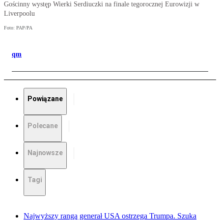
Gościnny występ Wierki Serdiuczki na finale tegorocznej Eurowizji w
Liverpoolu
Foto: PAP/PA
qm
Powiązane
Polecane
Najnowsze
Tagi
Najwyższy rangą generał USA ostrzega Trumpa. Szuka