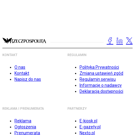
KONTAKT
REGULAMIN
O nas
Polityka Prywatności
Kontakt
Zmiana ustawień zgód
Napisz do nas
Regulamin serwisu
Informacje o nadawcy
Deklaracja dostępności
REKLAMA I PRENUMERATA
PARTNERZY
Reklama
E-kiosk.pl
Ogłoszenia
E-gazety.pl
Prenumerata
Nexto.pl