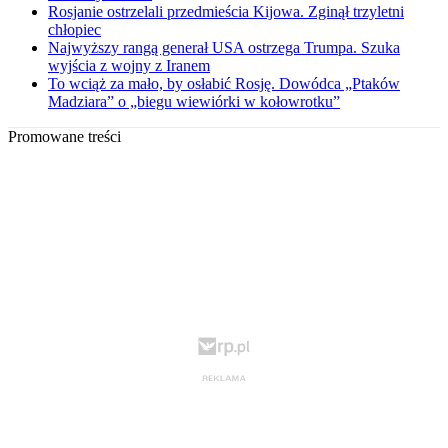
Rosjanie ostrzelali przedmieścia Kijowa. Zginął trzyletni
chłopiec
Najwyższy rangą generał USA ostrzega Trumpa. Szuka
wyjścia z wojny z Iranem
To wciąż za mało, by osłabić Rosję. Dowódca „Ptaków
Madziara” o „biegu wiewiórki w kołowrotku”
Promowane treści