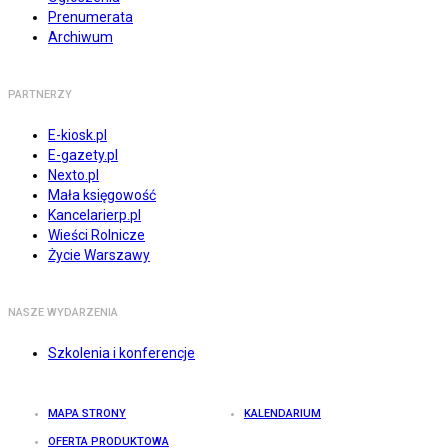
Prenumerata
Archiwum
PARTNERZY
E-kiosk.pl
E-gazety.pl
Nexto.pl
Mała księgowość
Kancelarierp.pl
Wieści Rolnicze
Życie Warszawy
NASZE WYDARZENIA
Szkolenia i konferencje
MAPA STRONY
KALENDARIUM
OFERTA PRODUKTOWA