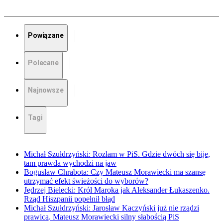
Powiązane
Polecane
Najnowsze
Tagi
Michał Szułdrzyński: Rozłam w PiS. Gdzie dwóch się bije,
tam prawda wychodzi na jaw
Bogusław Chrabota: Czy Mateusz Morawiecki ma szansę
utrzymać efekt świeżości do wyborów?
Jędrzej Bielecki: Król Maroka jak Aleksander Łukaszenko.
Rząd Hiszpanii popełnił błąd
Michał Szułdrzyński: Jarosław Kaczyński już nie rządzi
prawicą. Mateusz Morawiecki silny słabością PiS