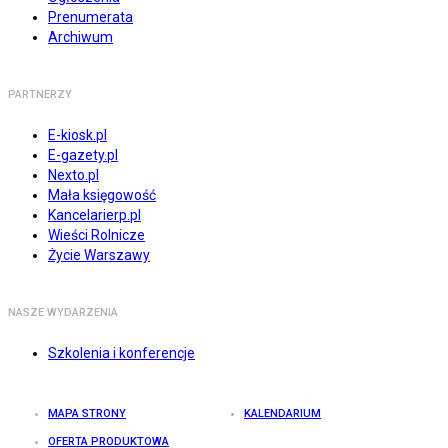
Prenumerata
Archiwum
PARTNERZY
E-kiosk.pl
E-gazety.pl
Nexto.pl
Mała księgowość
Kancelarierp.pl
Wieści Rolnicze
Życie Warszawy
NASZE WYDARZENIA
Szkolenia i konferencje
MAPA STRONY
KALENDARIUM
OFERTA PRODUKTOWA