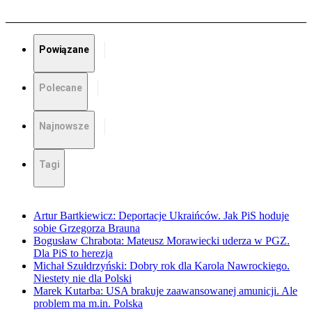
Powiązane
Polecane
Najnowsze
Tagi
Artur Bartkiewicz: Deportacje Ukraińców. Jak PiS hoduje
sobie Grzegorza Brauna
Bogusław Chrabota: Mateusz Morawiecki uderza w PGZ.
Dla PiS to herezja
Michał Szułdrzyński: Dobry rok dla Karola Nawrockiego.
Niestety nie dla Polski
Marek Kutarba: USA brakuje zaawansowanej amunicji. Ale
problem ma m.in. Polska