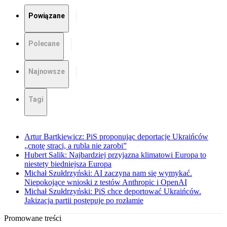
Powiązane
Polecane
Najnowsze
Tagi
Artur Bartkiewicz: PiS proponując deportacje Ukraińców
„cnotę straci, a rubla nie zarobi”
Hubert Salik: Najbardziej przyjazna klimatowi Europa to
niestety biedniejsza Europa
Michał Szułdrzyński: AI zaczyna nam się wymykać.
Niepokojące wnioski z testów Anthropic i OpenAI
Michał Szułdrzyński: PiS chce deportować Ukraińców.
Jakizacja partii postępuje po rozłamie
Promowane treści