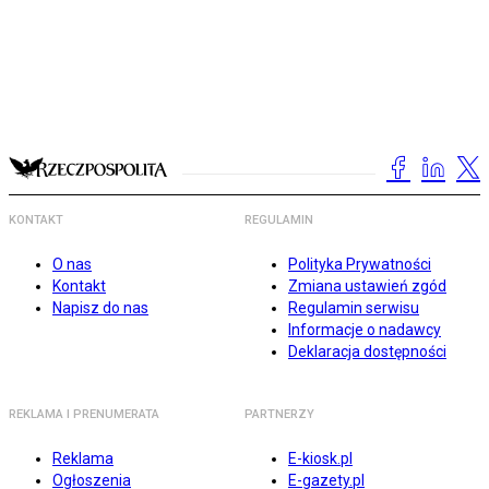
KONTAKT
REGULAMIN
O nas
Polityka Prywatności
Kontakt
Zmiana ustawień zgód
Napisz do nas
Regulamin serwisu
Informacje o nadawcy
Deklaracja dostępności
REKLAMA I PRENUMERATA
PARTNERZY
Reklama
E-kiosk.pl
Ogłoszenia
E-gazety.pl