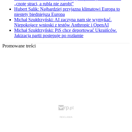
„cnotę straci, a rubla nie zarobi”
Hubert Salik: Najbardziej przyjazna klimatowi Europa to
niestety biedniejsza Europa
Michał Szułdrzyński: AI zaczyna nam się wymykać.
Niepokojące wnioski z testów Anthropic i OpenAI
Michał Szułdrzyński: PiS chce deportować Ukraińców.
Jakizacja partii postępuje po rozłamie
Promowane treści