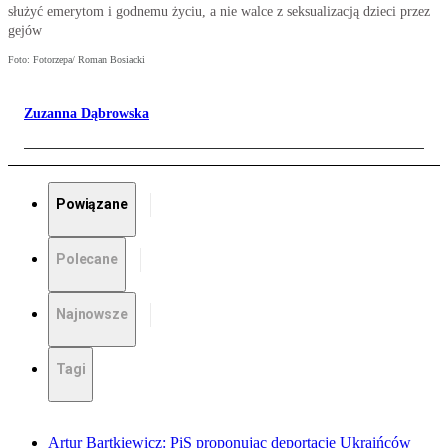
służyć emerytom i godnemu życiu, a nie walce z seksualizacją dzieci przez
gejów
Foto: Fotorzepa/ Roman Bosiacki
Zuzanna Dąbrowska
Powiązane
Polecane
Najnowsze
Tagi
Artur Bartkiewicz: PiS proponując deportacje Ukraińców