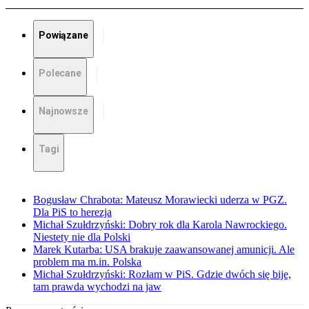
Powiązane
Polecane
Najnowsze
Tagi
Bogusław Chrabota: Mateusz Morawiecki uderza w PGZ.
Dla PiS to herezja
Michał Szułdrzyński: Dobry rok dla Karola Nawrockiego.
Niestety nie dla Polski
Marek Kutarba: USA brakuje zaawansowanej amunicji. Ale
problem ma m.in. Polska
Michał Szułdrzyński: Rozłam w PiS. Gdzie dwóch się bije,
tam prawda wychodzi na jaw