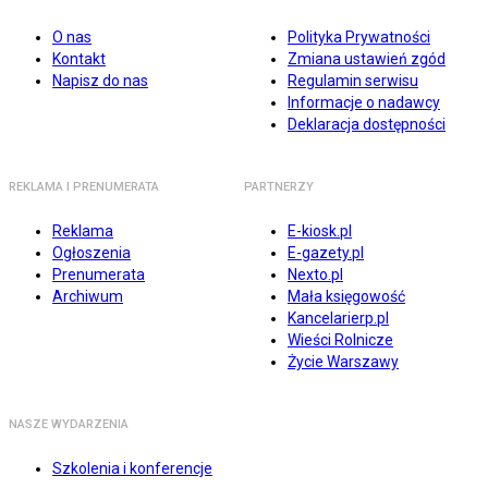
O nas
Polityka Prywatności
Kontakt
Zmiana ustawień zgód
Napisz do nas
Regulamin serwisu
Informacje o nadawcy
Deklaracja dostępności
REKLAMA I PRENUMERATA
PARTNERZY
Reklama
E-kiosk.pl
Ogłoszenia
E-gazety.pl
Prenumerata
Nexto.pl
Archiwum
Mała księgowość
Kancelarierp.pl
Wieści Rolnicze
Życie Warszawy
NASZE WYDARZENIA
Szkolenia i konferencje