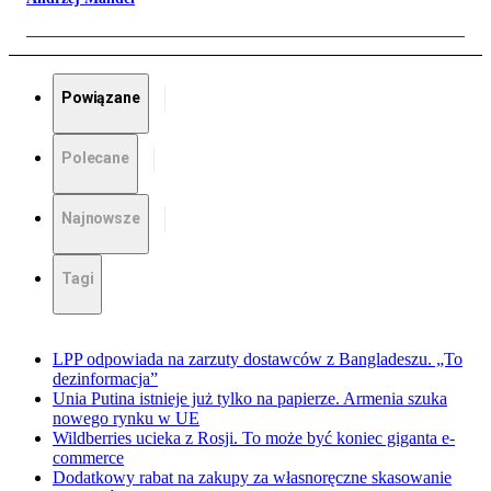
Powiązane
Polecane
Najnowsze
Tagi
LPP odpowiada na zarzuty dostawców z Bangladeszu. „To
dezinformacja”
Unia Putina istnieje już tylko na papierze. Armenia szuka
nowego rynku w UE
Wildberries ucieka z Rosji. To może być koniec giganta e-
commerce
Dodatkowy rabat na zakupy za własnoręczne skasowanie