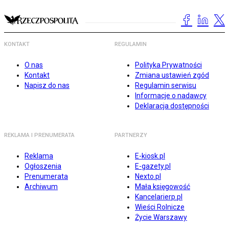
KONTAKT
REGULAMIN
O nas
Polityka Prywatności
Kontakt
Zmiana ustawień zgód
Napisz do nas
Regulamin serwisu
Informacje o nadawcy
Deklaracja dostępności
REKLAMA I PRENUMERATA
PARTNERZY
Reklama
E-kiosk.pl
Ogłoszenia
E-gazety.pl
Prenumerata
Nexto.pl
Archiwum
Mała księgowość
Kancelarierp.pl
Wieści Rolnicze
Życie Warszawy