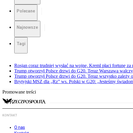
Polecane
Najnowsze
Tagi
Rosjan coraz trudniej wysłać na wojnę. Kreml płaci fortunę za
Trump otworzył Polsce drzwi do G20. Teraz Warszawa walczy 
Trump otworzył Polsce drzwi do G20. Teraz wszystko zależy 
Brytyjski MSZ dla „Rz” ws. Polski w G20: „Jesteśmy świadomi
Promowane treści
KONTAKT
O nas