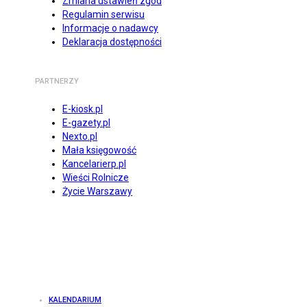
Zmiana ustawień zgód
Regulamin serwisu
Informacje o nadawcy
Deklaracja dostępności
PARTNERZY
E-kiosk.pl
E-gazety.pl
Nexto.pl
Mała księgowość
Kancelarierp.pl
Wieści Rolnicze
Życie Warszawy
KALENDARIUM