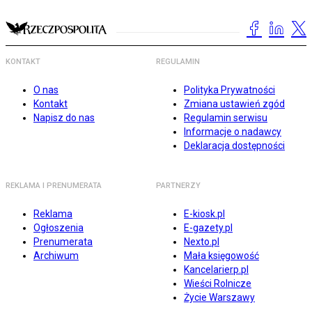
KONTAKT
REGULAMIN
O nas
Polityka Prywatności
Kontakt
Zmiana ustawień zgód
Napisz do nas
Regulamin serwisu
Informacje o nadawcy
Deklaracja dostępności
REKLAMA I PRENUMERATA
PARTNERZY
Reklama
E-kiosk.pl
Ogłoszenia
E-gazety.pl
Prenumerata
Nexto.pl
Archiwum
Mała księgowość
Kancelarierp.pl
Wieści Rolnicze
Życie Warszawy