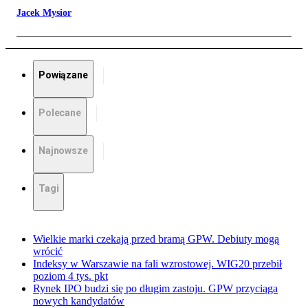
Jacek Mysior
Powiązane
Polecane
Najnowsze
Tagi
Wielkie marki czekają przed bramą GPW. Debiuty mogą
wrócić
Indeksy w Warszawie na fali wzrostowej. WIG20 przebił
poziom 4 tys. pkt
Rynek IPO budzi się po długim zastoju. GPW przyciąga
nowych kandydatów