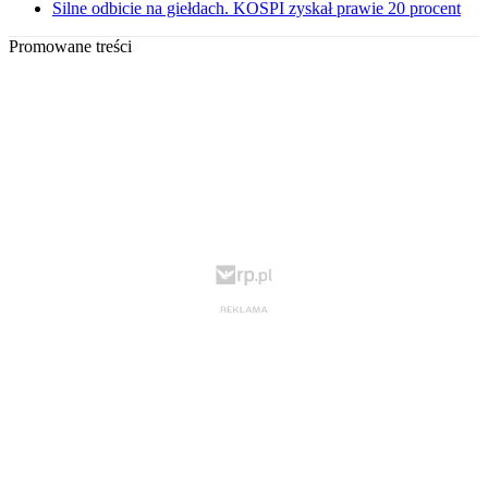
Silne odbicie na giełdach. KOSPI zyskał prawie 20 procent
Promowane treści