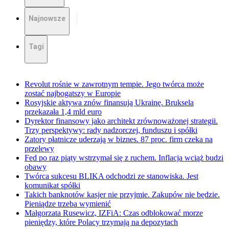
Najnowsze
Tagi
Revolut rośnie w zawrotnym tempie. Jego twórca może
zostać najbogatszy w Europie
Rosyjskie aktywa znów finansują Ukrainę. Bruksela
przekazała 1,4 mld euro
Dyrektor finansowy jako architekt zrównoważonej strategii.
Trzy perspektywy: rady nadzorczej, funduszu i spółki
Zatory płatnicze uderzają w biznes. 87 proc. firm czeka na
przelewy
Fed po raz piąty wstrzymał się z ruchem. Inflacja wciąż budzi
obawy
Twórca sukcesu BLIKA odchodzi ze stanowiska. Jest
komunikat spółki
Takich banknotów kasjer nie przyjmie. Zakupów nie będzie.
Pieniądze trzeba wymienić
Małgorzata Rusewicz, IZFiA: Czas odblokować morze
pieniędzy, które Polacy trzymają na depozytach