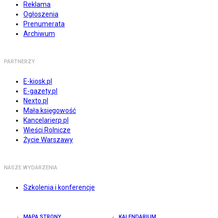
Reklama
Ogłoszenia
Prenumerata
Archiwum
PARTNERZY
E-kiosk.pl
E-gazety.pl
Nexto.pl
Mała księgowość
Kancelarierp.pl
Wieści Rolnicze
Życie Warszawy
NASZE WYDARZENIA
Szkolenia i konferencje
MAPA STRONY
KALENDARIUM