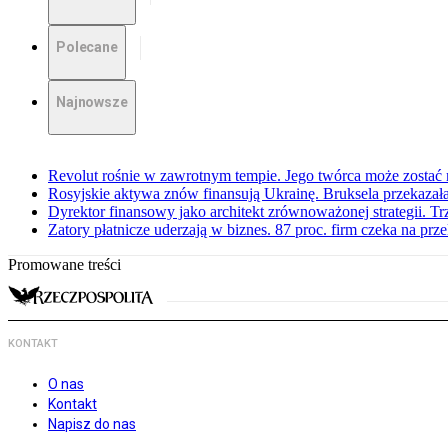
Polecane
Najnowsze
Revolut rośnie w zawrotnym tempie. Jego twórca może zostać
Rosyjskie aktywa znów finansują Ukrainę. Bruksela przekazała
Dyrektor finansowy jako architekt zrównoważonej strategii. Tr
Zatory płatnicze uderzają w biznes. 87 proc. firm czeka na prz
Promowane treści
KONTAKT
O nas
Kontakt
Napisz do nas