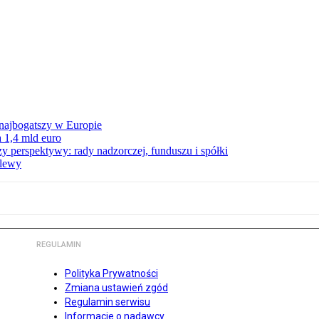
 najbogatszy w Europie
 1,4 mld euro
zy perspektywy: rady nadzorczej, funduszu i spółki
elewy
REGULAMIN
Polityka Prywatności
Zmiana ustawień zgód
Regulamin serwisu
Informacje o nadawcy