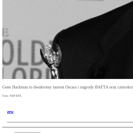
Gene Hackman to dwukrotny laureat Oscara i nagrody BAFTA oraz czterokro
Foto: PAP/EPA
zew