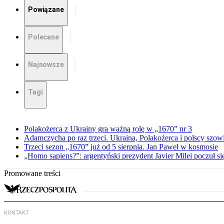
Powiązane
Polecane
Najnowsze
Tagi
Polakożerca z Ukrainy gra ważną rolę w „1670” nr 3
Adamczycha po raz trzeci. Ukraina, Polakożerca i polscy szow
Trzeci sezon „1670” już od 5 sierpnia. Jan Paweł w kosmosie
„Homo sapiens?”: argentyński prezydent Javier Milei poczuł si
Promowane treści
KONTAKT