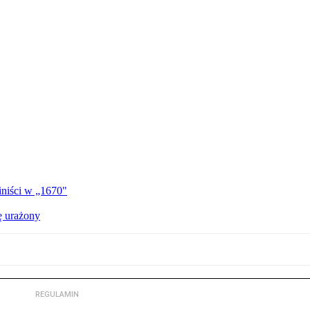
iniści w „1670"
ę urażony
REGULAMIN