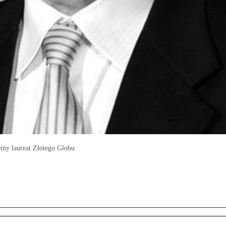
tny laureat Złotego Globu