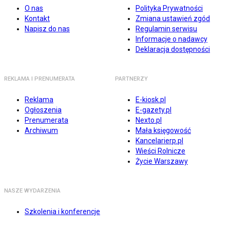
O nas
Polityka Prywatności
Kontakt
Zmiana ustawień zgód
Napisz do nas
Regulamin serwisu
Informacje o nadawcy
Deklaracja dostępności
REKLAMA I PRENUMERATA
PARTNERZY
Reklama
E-kiosk.pl
Ogłoszenia
E-gazety.pl
Prenumerata
Nexto.pl
Archiwum
Mała księgowość
Kancelarierp.pl
Wieści Rolnicze
Życie Warszawy
NASZE WYDARZENIA
Szkolenia i konferencje