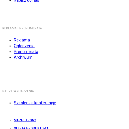
Napisz do nas
REKLAMA I PRENUMERATA
Reklama
Ogłoszenia
Prenumerata
Archiwum
NASZE WYDARZENIA
Szkolenia i konferencje
MAPA STRONY
OFERTA PRODUKTOWA