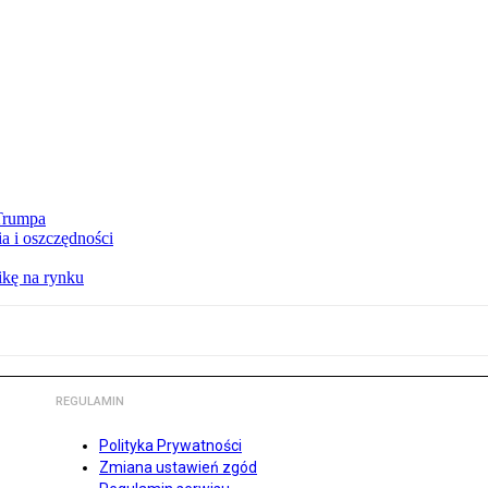
 Trumpa
a i oszczędności
kę na rynku
REGULAMIN
Polityka Prywatności
Zmiana ustawień zgód