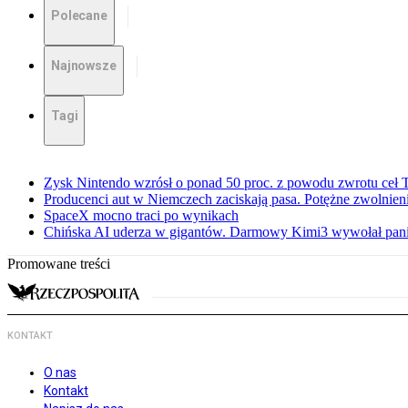
Polecane
Najnowsze
Tagi
Zysk Nintendo wzrósł o ponad 50 proc. z powodu zwrotu ceł
Producenci aut w Niemczech zaciskają pasa. Potężne zwolnieni
SpaceX mocno traci po wynikach
Chińska AI uderza w gigantów. Darmowy Kimi3 wywołał pani
Promowane treści
KONTAKT
O nas
Kontakt