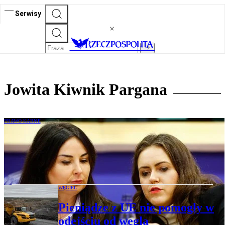
Serwisy
Jowita Kiwnik Pargana
PRAWO KARNE
"Zmienić prawo aborcyjne". Sprawa
Izabeli z Pszczyny w Parlamencie
Europejskim
WĘGIEL
Pieniądze z UE nie pomogły w
odejściu od węgla