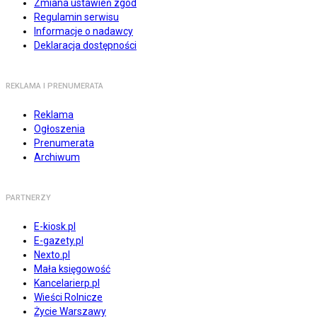
Zmiana ustawień zgód
Regulamin serwisu
Informacje o nadawcy
Deklaracja dostępności
REKLAMA I PRENUMERATA
Reklama
Ogłoszenia
Prenumerata
Archiwum
PARTNERZY
E-kiosk.pl
E-gazety.pl
Nexto.pl
Mała księgowość
Kancelarierp.pl
Wieści Rolnicze
Życie Warszawy