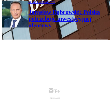
OPINIE EKONOMICZNE
Jarosław Dąbrowski: Polska
potrzebuje inwestycyjnej
ofensywy