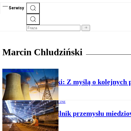
Serwisy
Marcin Chludziński
OPINIE EKONOMICZNE
Marcin Chludziński: Z myślą o kolejnych 
OPINIE EKONOMICZNE
Trzeci silnik przemysłu miedzi