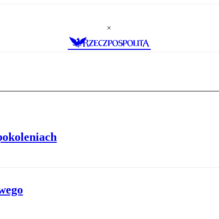
pokoleniach
owego