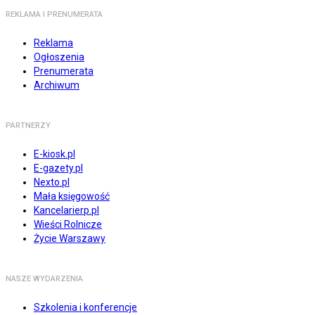
REKLAMA I PRENUMERATA
Reklama
Ogłoszenia
Prenumerata
Archiwum
PARTNERZY
E-kiosk.pl
E-gazety.pl
Nexto.pl
Mała księgowość
Kancelarierp.pl
Wieści Rolnicze
Życie Warszawy
NASZE WYDARZENIA
Szkolenia i konferencje