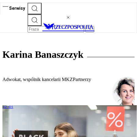
Serwisy
Karina Banaszczyk
Adwokat, wspólnik kancelarii MKZPartnerzy
BIZNES
Jasne reguły w Black Friday – jak
oznaczać prawidłowo cenę?