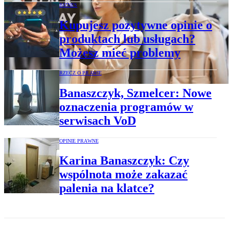
BIZNES
Kupujesz pozytywne opinie o
produktach lub usługach?
Możesz mieć problemy
RZECZ O PRAWIE
Banaszczyk, Szmelcer: Nowe
oznaczenia programów w
serwisach VoD
OPINIE PRAWNE
Karina Banaszczyk: Czy
wspólnota może zakazać
palenia na klatce?