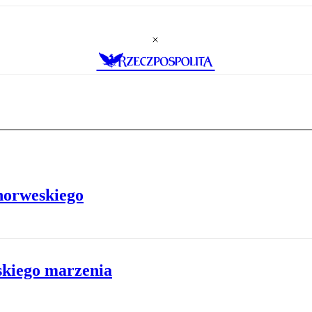
 norweskiego
skiego marzenia