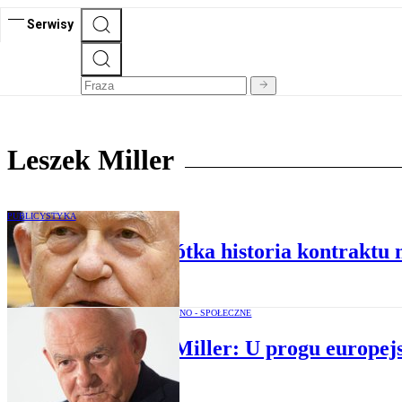
Serwisy
Leszek Miller
PUBLICYSTYKA
Leszek Miller: Krótka historia kontraktu
OPINIE POLITYCZNO - SPOŁECZNE
Leszek Miller: U progu europej