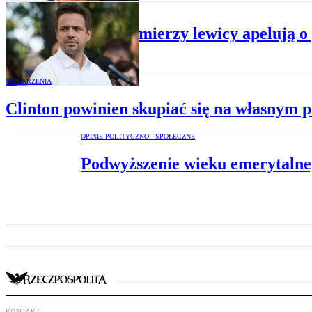
WYDARZENIA
Byli premierzy lewicy apelują 
WYDARZENIA
Clinton powinien skupiać się na własnym
OPINIE POLITYCZNO - SPOŁECZNE
Podwyższenie wieku emerytalne
KONTAKT