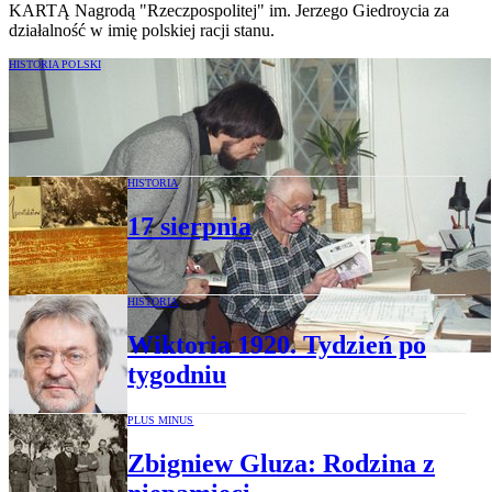
KARTĄ Nagrodą "Rzeczpospolitej" im. Jerzego Giedroycia za
działalność w imię polskiej racji stanu.
HISTORIA POLSKI
Jak KARTA broniła polskiej pamięci
przed fałszem i podziałem
HISTORIA
17 sierpnia
HISTORIA
Wiktoria 1920. Tydzień po
tygodniu
PLUS MINUS
Zbigniew Gluza: Rodzina z