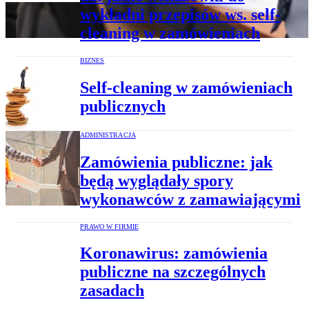
wykładni przepisów ws. self-
cleaning w zamówieniach
BIZNES
Self-cleaning w zamówieniach
publicznych
ADMINISTRACJA
Zamówienia publiczne: jak
będą wyglądały spory
wykonawców z zamawiającymi
PRAWO W FIRMIE
Koronawirus: zamówienia
publiczne na szczególnych
zasadach