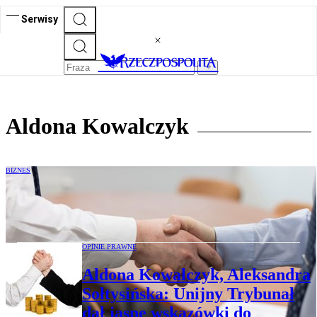
Serwisy
Aldona Kowalczyk
BIZNES
Cena zwaloryzowana to także korzyść dla
zamawiającego
OPINIE PRAWNE
Aldona Kowalczyk, Aleksandra
Sołtysińska: Unijny Trybunał
dał jasne wskazówki do