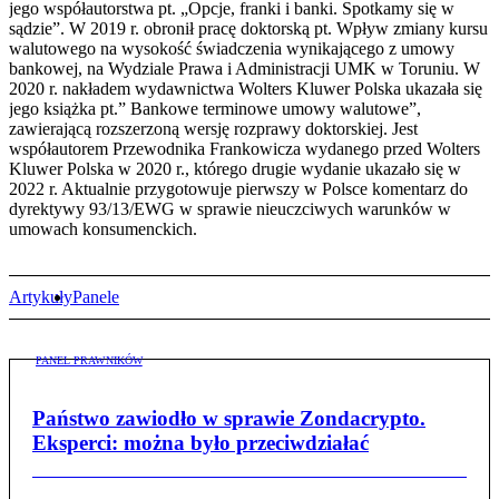
jego współautorstwa pt. „Opcje, franki i banki. Spotkamy się w
sądzie”. W 2019 r. obronił pracę doktorską pt. Wpływ zmiany kursu
walutowego na wysokość świadczenia wynikającego z umowy
bankowej, na Wydziale Prawa i Administracji UMK w Toruniu. W
2020 r. nakładem wydawnictwa Wolters Kluwer Polska ukazała się
jego książka pt.” Bankowe terminowe umowy walutowe”,
zawierającą rozszerzoną wersję rozprawy doktorskiej. Jest
współautorem Przewodnika Frankowicza wydanego przed Wolters
Kluwer Polska w 2020 r., którego drugie wydanie ukazało się w
2022 r. Aktualnie przygotowuje pierwszy w Polsce komentarz do
dyrektywy 93/13/EWG w sprawie nieuczciwych warunków w
umowach konsumenckich.
Artykuły
Panele
PANEL PRAWNIKÓW
Państwo zawiodło w sprawie Zondacrypto.
Eksperci: można było przeciwdziałać