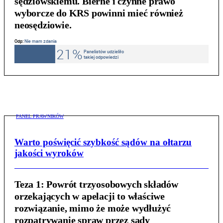
sędziowskiemu. Bierne i czynne prawo
wyborcze do KRS powinni mieć również
neosędziowie.
PANEL PRAWNIKÓW
Warto poświęcić szybkość sądów na ołtarzu
jakości wyroków
Teza 1:
Powrót trzyosobowych składów
orzekających w apelacji to właściwe
rozwiązanie, mimo że może wydłużyć
rozpatrywanie spraw przez sądy