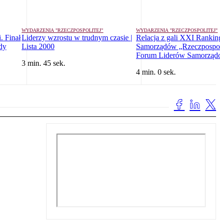
WYDARZENIA "RZECZPOSPOLITEJ"
WYDARZENIA "RZECZPOSPOLITEJ"
. Finał
Liderzy wzrostu w trudnym czasie |
Relacja z gali XXI Rankin
dy
Lista 2000
Samorządów „Rzeczpospoli
Forum Liderów Samorzą
3 min. 45 sek.
4 min. 0 sek.