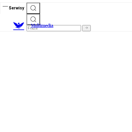
Serwisy
M
ultimedia