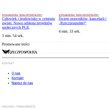
WYDARZENIA "RZECZPOSPOLITEJ"
WYDARZENIA "RZECZPOSPOLITEJ"
Człowiek i środowisko w centrum
Święto prawników, kancelarii i
uwagi. Nowa odsłona projektów
„Rzeczpospolitej”
społecznych PGE
4 min. 33 sek.
3 min. 54 sek.
Promowane treści
KONTAKT
O nas
Kontakt
Napisz do nas
REKLAMA I PRENUMERATA