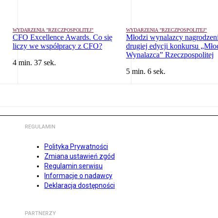
WYDARZENIA "RZECZPOSPOLITEJ"
WYDARZENIA "RZECZPOSPOLITEJ"
CFO Excellence Awards. Co się
Młodzi wynalazcy nagrodzeni
liczy we współpracy z CFO?
drugiej edycji konkursu „Mło
Wynalazca” Rzeczpospolitej
4 min. 37 sek.
5 min. 6 sek.
REGULAMIN
Polityka Prywatności
Zmiana ustawień zgód
Regulamin serwisu
Informacje o nadawcy
Deklaracja dostępności
PARTNERZY