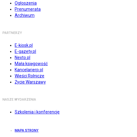
Ogłoszenia
Prenumerata
Archiwum
PARTNERZY
E-kiosk.pl
E-gazety.pl
Nexto.pl
Mała księgowość
Kancelarierp.pl
Wieści Rolnicze
Życie Warszawy
NASZE WYDARZENIA
Szkolenia i konferencje
MAPA STRONY