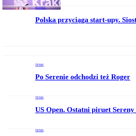
BIZNES
Polska przyciąga start-upy. Sio
TENIS
Po Serenie odchodzi też Roger
TENIS
US Open. Ostatni piruet Sereny
TENIS