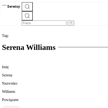
Serwisy
Tag:
Serena Williams
Imię
Serena
Nazwisko
Williams
Powiązane