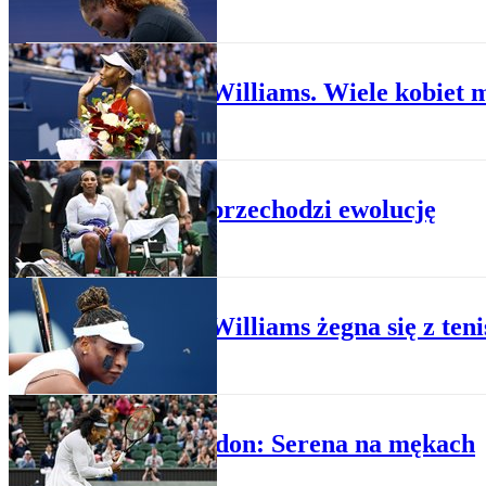
PLUS MINUS
Serena Williams. Wiele kobiet 
TENIS
Serena przechodzi ewolucję
TENIS
Serena Williams żegna się z ten
TENIS
Wimbledon: Serena na mękach