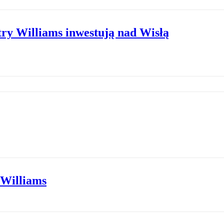
stry Williams inwestują nad Wisłą
 Williams