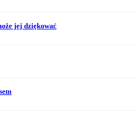
może jej dziękować
isem