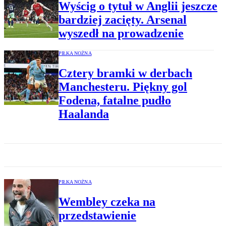
Wyścig o tytuł w Anglii jeszcze
bardziej zacięty. Arsenal
wyszedł na prowadzenie
PIŁKA NOŻNA
Cztery bramki w derbach
Manchesteru. Piękny gol
Fodena, fatalne pudło
Haalanda
PIŁKA NOŻNA
Wembley czeka na
przedstawienie