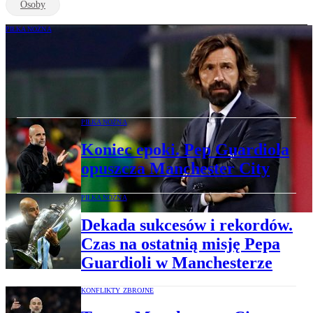
Osoby
PIŁKA NOŻNA
Bałagan we włoskiej piłce. Andrea Pirlo
nie poprowadzi kadry, w tle rosyjski
bukmacher
PIŁKA NOŻNA
Koniec epoki. Pep Guardiola
opuszcza Manchester City
PIŁKA NOŻNA
Dekada sukcesów i rekordów.
Czas na ostatnią misję Pepa
Guardioli w Manchesterze
KONFLIKTY ZBROJNE