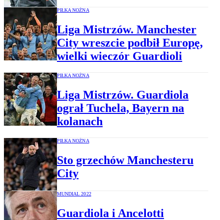
PIŁKA NOŻNA
Liga Mistrzów. Manchester
City wreszcie podbił Europę,
wielki wieczór Guardioli
PIŁKA NOŻNA
Liga Mistrzów. Guardiola
ograł Tuchela, Bayern na
kolanach
PIŁKA NOŻNA
Sto grzechów Manchesteru
City
MUNDIAL 2022
Guardiola i Ancelotti