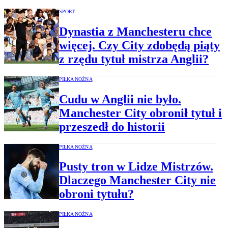
SPORT
Dynastia z Manchesteru chce
więcej. Czy City zdobędą piąty
z rzędu tytuł mistrza Anglii?
PIŁKA NOŻNA
Cudu w Anglii nie było.
Manchester City obronił tytuł i
przeszedł do historii
PIŁKA NOŻNA
Pusty tron w Lidze Mistrzów.
Dlaczego Manchester City nie
obroni tytułu?
PIŁKA NOŻNA