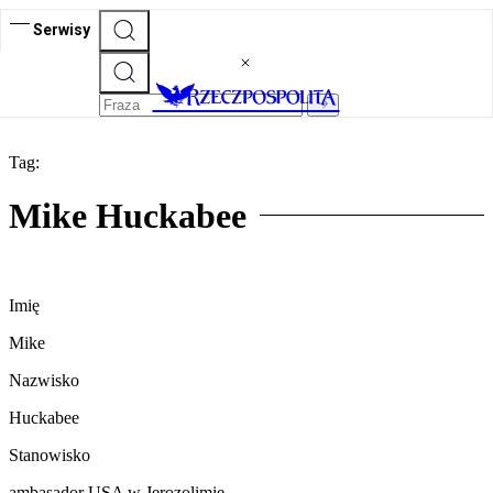
Serwisy
Tag:
Mike Huckabee
Imię
Mike
Nazwisko
Huckabee
Stanowisko
ambasador USA w Jerozolimie