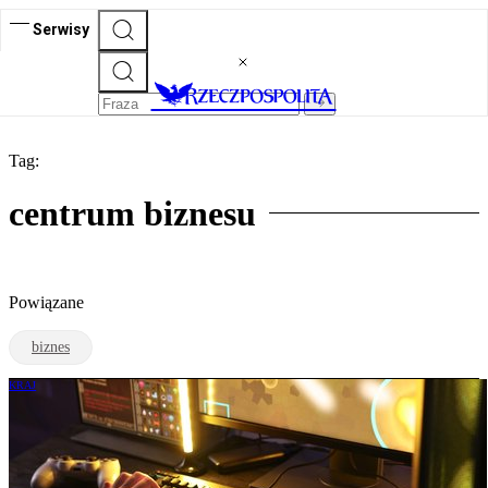
Serwisy
Tag:
centrum biznesu
Powiązane
biznes
KRAJ
Warszawa stała się centrum produkcji
gier wideo. Jak wygląda ten rynek?