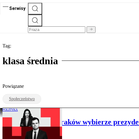
Serwisy
Tag:
klasa średnia
Powiązane
Społeczeństwo
POLITYKA
„Rzecz w tym”: Kraków wybierze prezydent