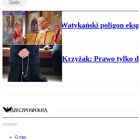
Osoby
PUBLICYSTYKA
Tomasz Krzyżak: Watykański poligon eks
PUBLICYSTYKA
Tomasz Krzyżak: Prawo tylko 
KONTAKT
O nas