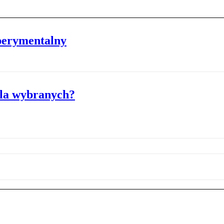
perymentalny
dla wybranych?