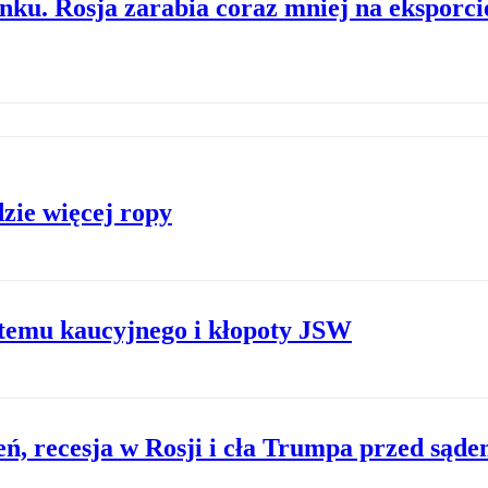
ku. Rosja zarabia coraz mniej na eksporci
ie więcej ropy
stemu kaucyjnego i kłopoty JSW
ń, recesja w Rosji i cła Trumpa przed sąd