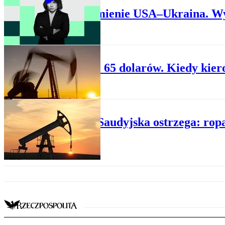
Porozumienie USA–Ukraina. Wy
ROPA
Ropa po 65 dolarów. Kiedy kier
ROPA
Arabia Saudyjska ostrzega: rop