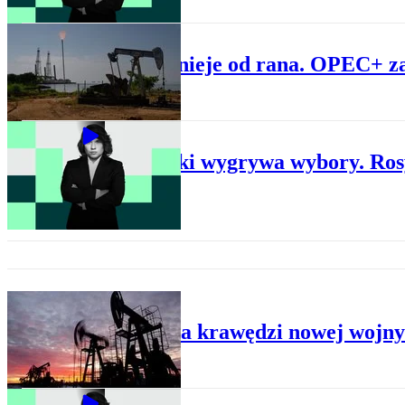
ROPA
Ropa tanieje od rana. OPEC+ za
BIZNES
Nawrocki wygrywa wybory. Rosy
ROPA
Rynek na krawędzi nowej wojny 
BIZNES