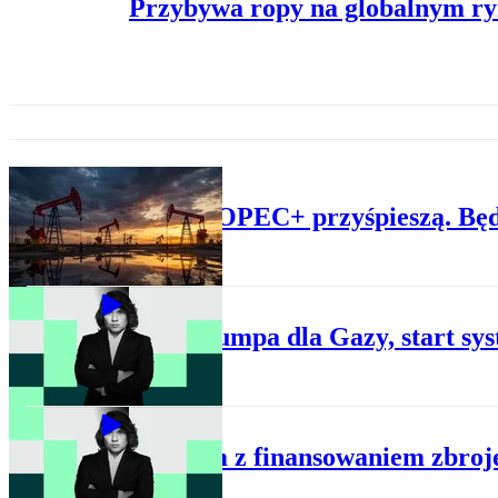
Przybywa ropy na globalnym ryn
ROPA
Pompy OPEC+ przyśpieszą. Będz
BIZNES
Plan Trumpa dla Gazy, start sy
BIZNES
Problem z finansowaniem zbroje