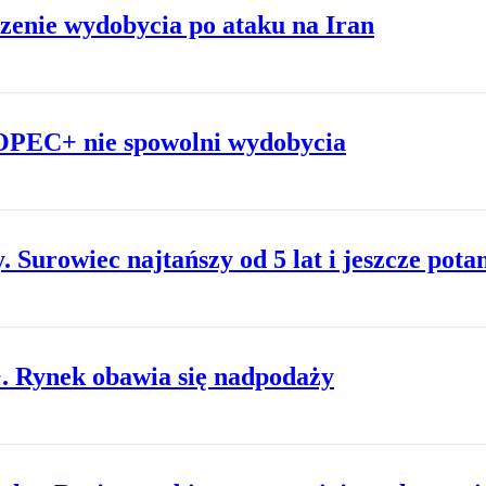
enie wydobycia po ataku na Iran
 OPEC+ nie spowolni wydobycia
 Surowiec najtańszy od 5 lat i jeszcze potan
. Rynek obawia się nadpodaży