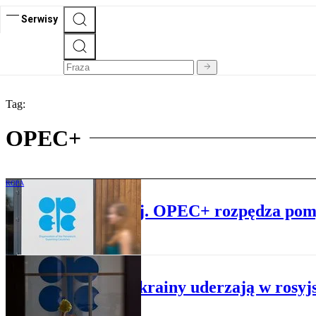
Serwisy
Tag:
OPEC+
ROPA
Ropy będzie więcej. OPEC+ rozpędza po
ROPA
Ataki Ukrainy uderzają w rosyj