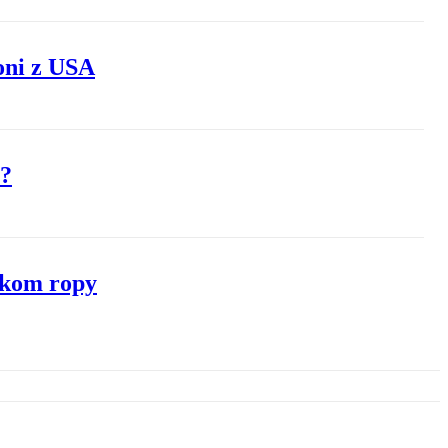
oni z USA
ć?
nkom ropy