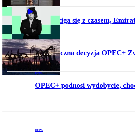
BIZNES
SAFE ściga się z czasem, Emir
ROPA
Symboliczna decyzja OPEC+ Zwię
ROPA
OPEC+ podnosi wydobycie, cho
ROPA