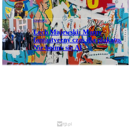
Andy Warhol i Basquiat – król pop-artu
i neoekspresjonista
KULTURA
Lech Majewski: Mamy
fantastyczny czas dla plakatu.
Nie boimy się AI