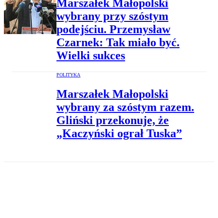
Marszałek Małopolski
wybrany przy szóstym
podejściu. Przemysław
Czarnek: Tak miało być.
Wielki sukces
POLITYKA
Marszałek Małopolski
wybrany za szóstym razem.
Gliński przekonuje, że
„Kaczyński ograł Tuska”