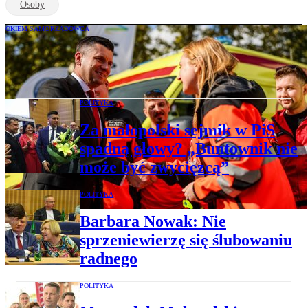
Osoby
OKIEM SAMORZĄDOWCA
Marszałek Małopolski: Bezpieczeństwo
kluczowe dla rozwoju regionu
POLITYKA
Za małopolski sejmik w PiS
spadną głowy? „Buntownik nie
może być zwycięzcą”
POLITYKA
Barbara Nowak: Nie
sprzeniewierzę się ślubowaniu
radnego
POLITYKA