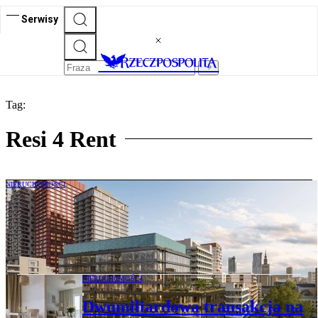
Serwisy
Tag:
Resi 4 Rent
NIERUCHOMOŚCI
Echo Investment opłynie w gotówkę po
wielkiej transakcji sprzedaży 5 tys.
mieszkań
NIERUCHOMOŚCI
Dwumiliardowa transakcja na