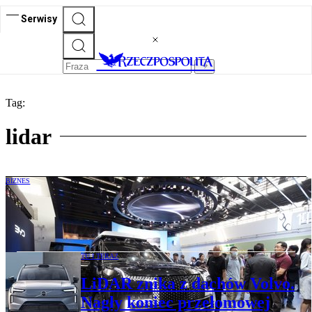
Serwisy
Tag:
lidar
BIZNES
Chińskie auta „widzą i słyszą” wszystko.
A Europa jest ślepa
TU I TERAZ
LiDAR znika z dachów Volvo.
Nagły koniec przełomowej