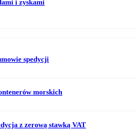
dami i zyskami
umowie spedycji
kontenerów morskich
edycja z zerową stawką VAT