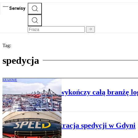
Serwisy
Tag:
spedycja
KRAJOWE
Spedytorzy: KAS wykończy całą branżę lo
MORSKI
Koncentracja spedycji w Gdyni