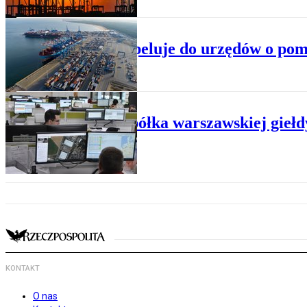
MORSKI
PISiL apeluje do urzędów o pom
DROGOWY
Nowa spółka warszawskiej giełd
KONTAKT
O nas