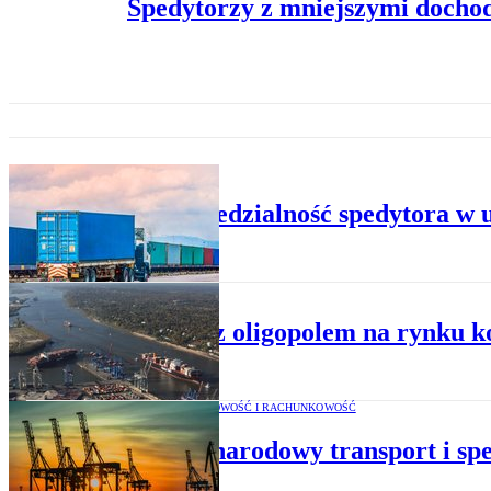
Spedytorzy z mniejszymi docho
BIZNES
Odpowiedzialność spedytora w 
REGULACJE UE
Koniec z oligopolem na rynku 
PODATKI, KSIĘGOWOŚĆ I RACHUNKOWOŚĆ
Międzynarodowy transport i sp