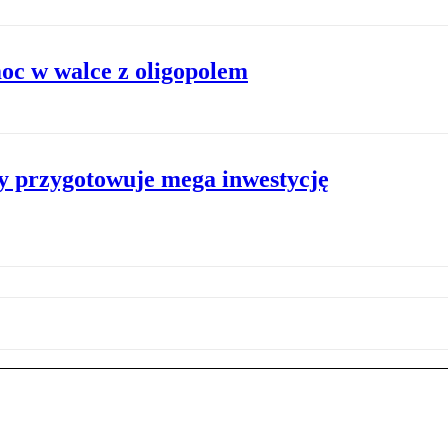
oc w walce z oligopolem
y przygotowuje mega inwestycję