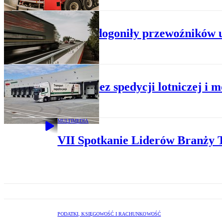
DROGOWY
Koszty dogoniły przewoźników 
FIRMY
Raben bez spedycji lotniczej i m
MULTIMEDIA
VII Spotkanie Liderów Branży T
PODATKI, KSIĘGOWOŚĆ I RACHUNKOWOŚĆ