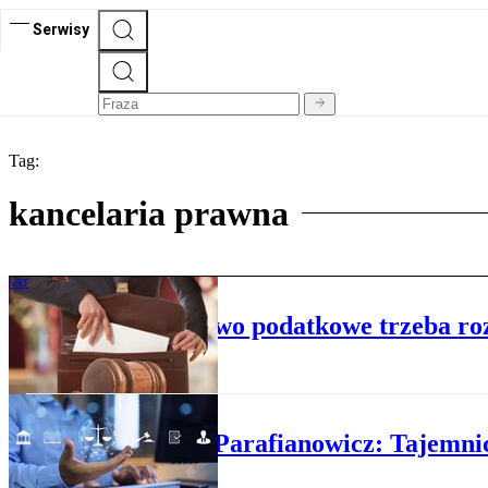
Serwisy
Tag:
kancelaria prawna
VAT
NSA: całe doradztwo podatkowe trzeba roz
RZECZ O PRAWIE
Joanna Parafianowicz: Tajemni