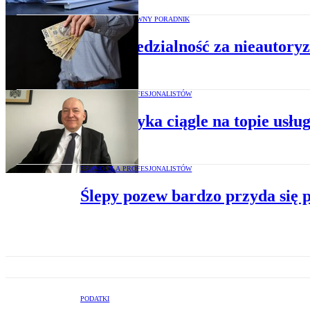
NAWIGATOR PRAWNY PORADNIK
Odpowiedzialność za nieautoryz
PRAWO DLA PROFESJONALISTÓW
Energetyka ciągle na topie usł
PRAWO DLA PROFESJONALISTÓW
Ślepy pozew bardzo przyda się 
PODATKI