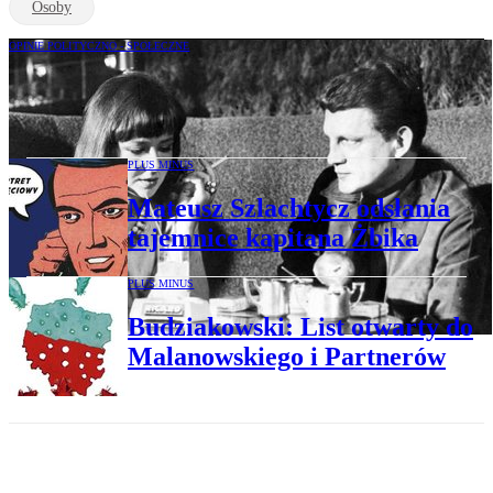
Osoby
OPINIE POLITYCZNO - SPOŁECZNE
Mariusz Cieślik: Pochwała
popkomunizmu
PLUS MINUS
Mateusz Szlachtycz odsłania
tajemnice kapitana Żbika
PLUS MINUS
Budziakowski: List otwarty do
Malanowskiego i Partnerów