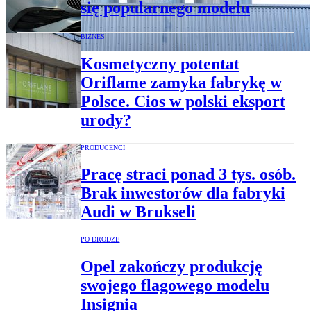
się popularnego modelu
BIZNES
Kosmetyczny potentat
Oriflame zamyka fabrykę w
Polsce. Cios w polski eksport
urody?
PRODUCENCI
Pracę straci ponad 3 tys. osób.
Brak inwestorów dla fabryki
Audi w Brukseli
PO DRODZE
Opel zakończy produkcję
swojego flagowego modelu
Insignia