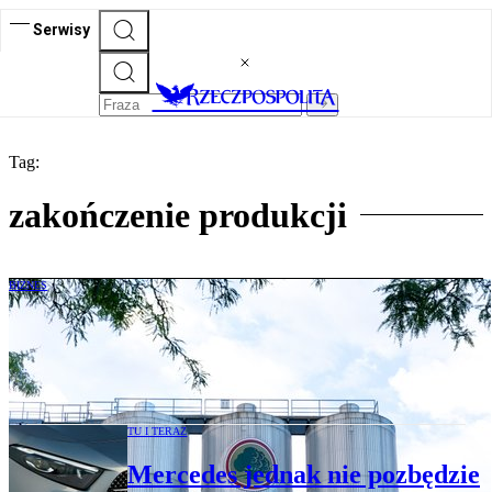
Serwisy
Tag:
zakończenie produkcji
BIZNES
Koniec legendarnej marki. Słynny
browar zostanie zamknięty. Działał od
347 lat
TU I TERAZ
Mercedes jednak nie pozbędzie