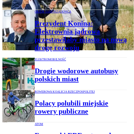
OKIEM SAMORZĄDOWCA
Prezydent Konina:
Elektrownia jądrowa
przestawiłaby miasto na nową
drogę rozwoju
ELEKTROMOBILNOŚĆ
Drogie wodorowe autobusy
polskich miast
ROWEROWA KOALICJA RZECZPOSPOLITEJ
Polacy polubili miejskie
rowery publiczne
ATOM