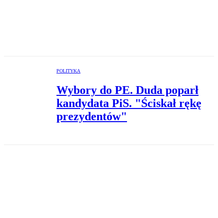
POLITYKA
Wybory do PE. Duda poparł
kandydata PiS. "Ściskał rękę
prezydentów"