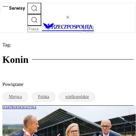
Serwisy
Tag:
Konin
Powiązane
Miejsca
Polska
wielkopolskie
ELEKTROENERGETYKA
Donald Tusk odkrywa karty w sprawie
atomu. Dwie lokalizacje wciąż mają
szanse