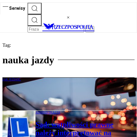
Serwisy
Tag:
nauka jazdy
JAK JEŹDZIĆ
Jazda samochodem w nocy. Nowe badania
dowodzą: mężczyźni widzą lepiej
ADMINISTRACJA
Sąd: wątpliwości prawne
należy interpretować na