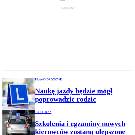
PRAWO DROGOWE
Naukę jazdy będzie mógł
poprowadzić rodzic
TU I TERAZ
Szkolenia i egzaminy nowych
kierowców zostaną ulepszone