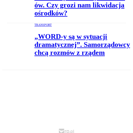
ów. Czy grozi nam likwidacja
ośrodków?
TRANSPORT
„WORD-y są w sytuacji
dramatycznej”. Samorządowcy
chcą rozmów z rządem