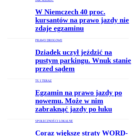
JAK JEŹDZIĆ
W Niemczech 40 proc.
kursantów na prawo jazdy nie
zdaje egzaminu
PRAWO DROGOWE
Dziadek uczył jeździć na
pustym parkingu. Wnuk stanie
przed sądem
TU I TERAZ
Egzamin na prawo jazdy po
nowemu. Może w nim
zabraknąć jazdy po łuku
SPOŁECZNOŚCI LOKALNE
Coraz większe straty WORD-