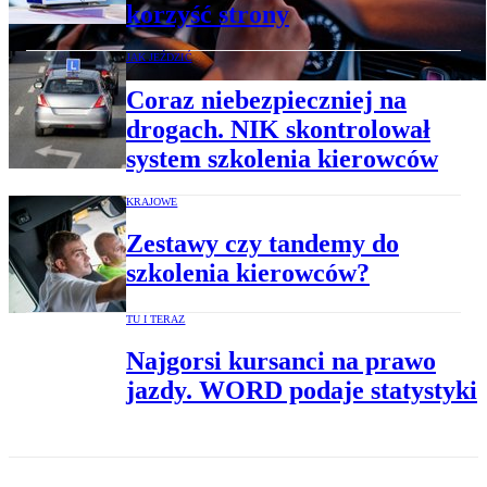
korzyść strony
JAK JEŹDZIĆ
Coraz niebezpieczniej na
drogach. NIK skontrolował
system szkolenia kierowców
KRAJOWE
Zestawy czy tandemy do
szkolenia kierowców?
TU I TERAZ
Najgorsi kursanci na prawo
jazdy. WORD podaje statystyki