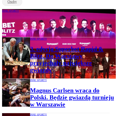
Osoby
INNE SPORTY
Gwiazdy szachów grają w Polsce. Rock
and roll w Warszawie
INNE SPORTY
3. edycja Superbet Rapid &
Blitz. Do Warszawy
przyjechały największe
gwiazdy
INNE SPORTY
Magnus Carlsen wraca do
Polski. Będzie gwiazdą turnieju
w Warszawie
INNE SPORTY