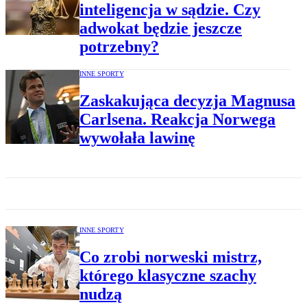
inteligencja w sądzie. Czy
adwokat będzie jeszcze
potrzebny?
INNE SPORTY
Zaskakująca decyzja Magnusa
Carlsena. Reakcja Norwega
wywołała lawinę
INNE SPORTY
Co zrobi norweski mistrz,
którego klasyczne szachy
nudzą