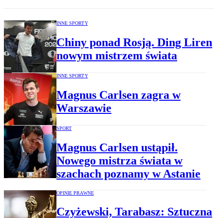
INNE SPORTY
Chiny ponad Rosją. Ding Liren
nowym mistrzem świata
INNE SPORTY
Magnus Carlsen zagra w
Warszawie
SPORT
Magnus Carlsen ustąpił.
Nowego mistrza świata w
szachach poznamy w Astanie
OPINIE PRAWNE
Czyżewski, Tarabasz: Sztuczna