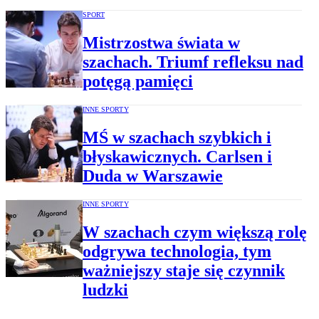
SPORT
Mistrzostwa świata w
szachach. Triumf refleksu nad
potęgą pamięci
INNE SPORTY
MŚ w szachach szybkich i
błyskawicznych. Carlsen i
Duda w Warszawie
INNE SPORTY
W szachach czym większą rolę
odgrywa technologia, tym
ważniejszy staje się czynnik
ludzki