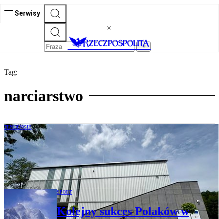
Serwisy
Tag:
narciarstwo
TENDENCJE
14 lipca otwierają Beskidzkie Centrum
Narciarstwa. To inicjatywa Adama
Małysza
SPORT
Kolejny sukces Polaków w