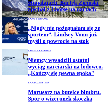
Himalajach. Bartek Ziemski
zjechał z Lhotse na nartach
SPORTY ZIMOWE
„Nigdy nie pożegnałam się ze
sportem”. Lindsey Vonn już
myśli o powrocie na stok
ZANIM WYJEDZIESZ
Niemcy wysadzili ostatni
wyciąg narciarski na lodowcu.
„Kończy się pewna epoka"
SPOŁECZEŃSTWO
Marusarz na butelce bimbru.
Spór o wizerunek skoczka